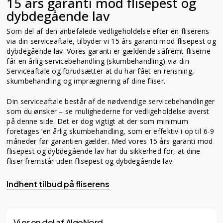
15 års garanti mod flisepest og
dybdegående lav
Som del af den anbefalede vedligeholdelse efter en fliserens
via din serviceaftale, tilbyder vi 15 års garanti mod flisepest og
dybdegående lav. Vores garanti er gældende såfremt fliserne
får en årlig servicebehandling (skumbehandling) via din
Serviceaftale og forudsætter at du har fået en rensning,
skumbehandling og imprægnering af dine fliser.
Din serviceaftale består af de nødvendige servicebehandlinger
som du ønsker – se mulighederne for vedligeholdelse øverst
på denne side. Det er dog vigtigt at der som minimum
foretages ‘en årlig skumbehandling, som er effektiv i op til 6-9
måneder før garantien gælder. Med vores 15 års garanti mod
flisepest og dybdegående lav har du sikkerhed for, at dine
fliser fremstår uden flisepest og dybdegående lav.
Indhent tilbud på fliserens
Vi er en del af AlgeNord