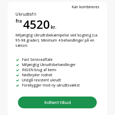
Kan kombineres
Ukrudtsfri
4520
fra
kr.
Miljørigtig Ukrudtsbekæmpelse ved kogning (ca.
95-98 grader). Minimum 4 behandlinger på en
sæson.
Fast Serviceaftale
Miljørigtig Ukrudtsbehandlinger
INGEN brug af kemi
Nedbryder rodnet
Undgå resistent ukrudt
Forebygger mod ny ukrudtsvækst
I
n
d
h
e
n
t
t
i
l
b
u
d