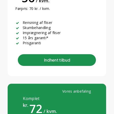
/ kvm.
Førpris: 70 kr. / kvm.
Rensning af fliser
Skumbehandling
Imprægnering af fliser
15 års garanti*
Prisgaranti
I
n
d
h
e
n
t
t
i
l
b
u
d
Vores anbefaling
Komplet
72
kr.
/ kvm.