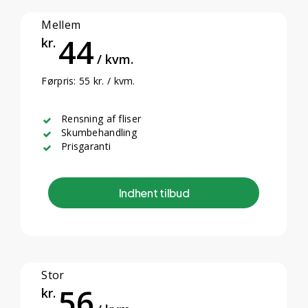
Mellem
44
kr.
/ kvm.
Førpris: 55 kr. / kvm.
Rensning af fliser
Skumbehandling
Prisgaranti
I
n
d
h
e
n
t
t
i
l
b
u
d
Stor
56
kr.