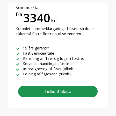
Sommerklar
3340
fra
kr.
Komplet sommerklargøring af fliser, så du er
sikker på flotte fliser op til sommeren.
15 års garanti*
Fast Serviceaftale
Rensning af fliser og fuger i foråret
Servicebehandling i efteråret
Imprægnering af fliser (tilkøb)
Fejning af fugesand (tilkøb)
I
n
d
h
e
n
t
t
i
l
b
u
d