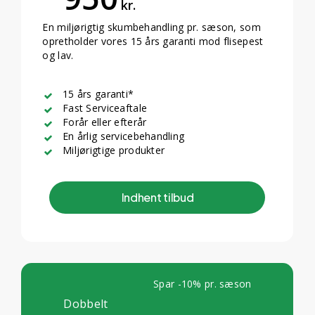
kr.
En miljørigtig skumbehandling pr. sæson, som
opretholder vores 15 års garanti mod flisepest
og lav.
15 års garanti*
Fast Serviceaftale
Forår eller efterår
En årlig servicebehandling
Miljørigtige produkter
I
n
d
h
e
n
t
t
i
l
b
u
d
Spar -10% pr. sæson
Dobbelt