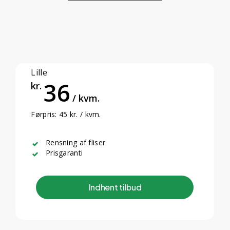
Lille
36
kr.
/ kvm.
Førpris: 45 kr. / kvm.
Rensning af fliser
Prisgaranti
I
n
d
h
e
n
t
t
i
l
b
u
d