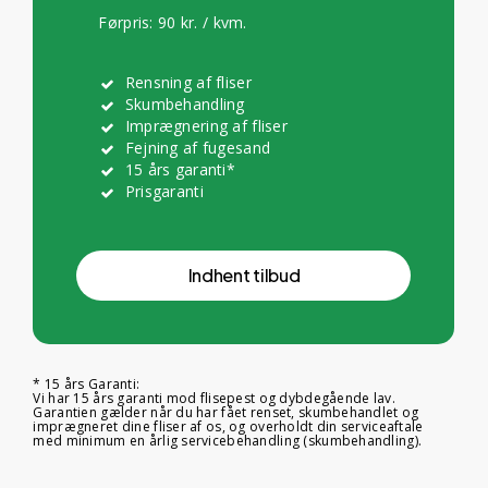
Førpris: 90 kr. / kvm.
Rensning af fliser
Skumbehandling
Imprægnering af fliser
Fejning af fugesand
15 års garanti*
Prisgaranti
I
n
d
h
e
n
t
t
i
l
b
u
d
* 15 års Garanti:
Vi har 15 års garanti mod flisepest og dybdegående lav.
Garantien gælder når du har fået renset, skumbehandlet og
imprægneret dine fliser af os, og overholdt din serviceaftale
med minimum en årlig servicebehandling (skumbehandling).