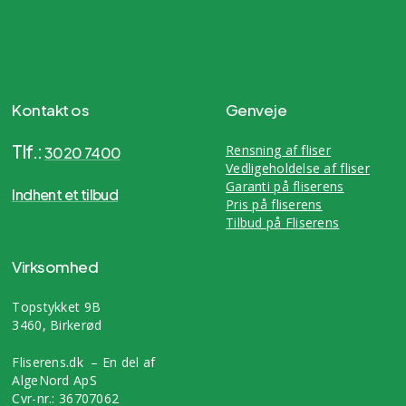
Kontakt os
Genveje
Tlf.:
Rensning af fliser
3020 7400
Vedligeholdelse af fliser
Garanti på fliserens
Indhent et tilbud
Pris på fliserens
Tilbud på Fliserens
Virksomhed
Topstykket 9B
3460, Birkerød
Fliserens.dk – En del af
AlgeNord ApS
Cvr-nr.: 36707062